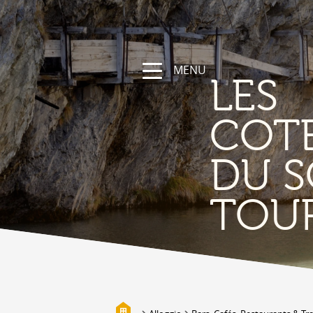
MENU
LES
COT
DU S
NATURA
TOU
La regione
Sentieri escursionistici e sportivi
Vallese a bici
Montagna
I bisses
Biotopi
Galleria fotografica