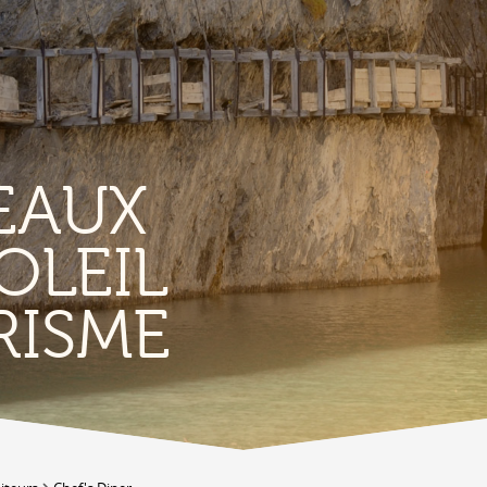
EAUX
OLEIL
TERRITORIO
E
RISME
Vigneti
L
Produits et magasins du terroir
Borgo di Conthey
T
Le chiese
Vestiges gallo-romains d'Ardon
A
Costruzioni antiche
C
Lieux-dits à Conthey