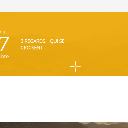
o al
7
3 REGARDS... QUI SE
CROISENT
obre