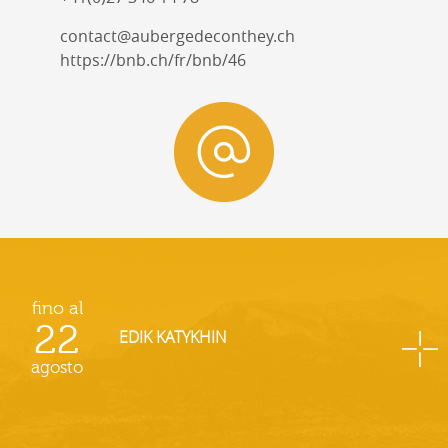
contact@aubergedeconthey.ch
https://bnb.ch/fr/bnb/46
fino al
22
EDIK KATYKHIN
agosto