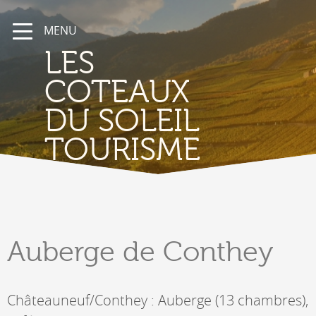
MENU
LES
COTEAUX
DU SOLEIL
TOURISME
Auberge
de Conthey
Châteauneuf/Conthey : Auberge (13 chambres),