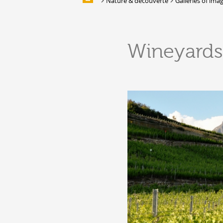
Nature & découverte
Galleries of ima
Galleries of images
EAT & SLEEP
Wineyards
Accommodation
Location de salles et de couverts
Bars, Cafés, Restaurants &
Traiteurs
Caves
Caveaux de dégustation