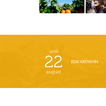
until
22
EDIK KATYKHIN
august