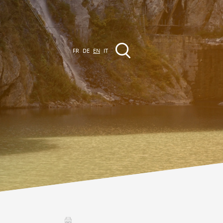
FR
DE
EN
IT
EVENTS
The region
Promenades
ll events
Club Vinum Montis
ctualités
oteaux du Soleil 2030
Assemblées générales & Statuts