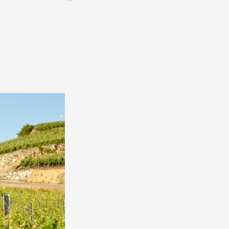
CONTACT &
NEWSLETTER
Contact
Announce an event
nnoncer une nouvelle société
ire et/ou s'inscrire à la newsletter
igurer sur notre newsletter
oîtes à idées