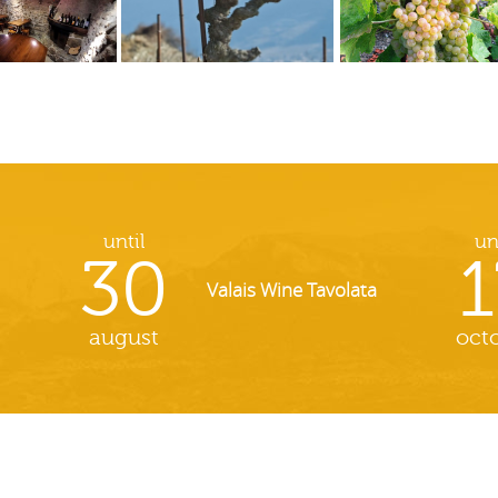
until
un
30
1
Valais Wine Tavolata
august
oct