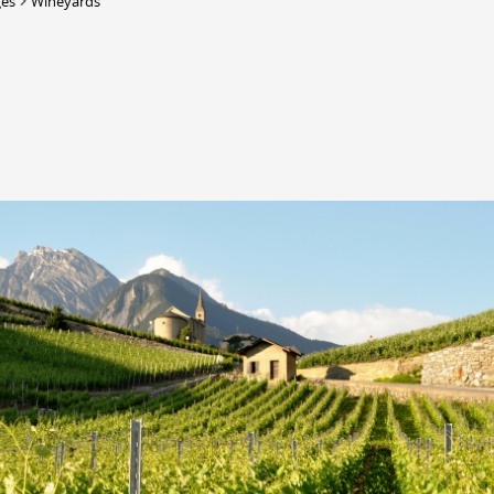
ges
Wineyards
DERBORENCE
Présentation & vidéos
Géologie, faune et flore
Randonnées
Histoire et légendes
A
Mayens et alpages
L
Hébergement
F
Accès
B