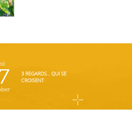
til
7
3 REGARDS... QUI SE
CROISENT
ober