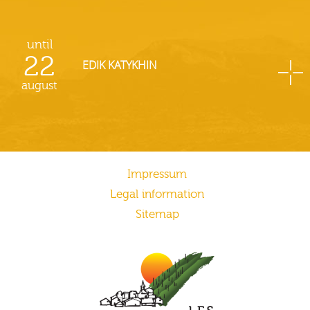
until
22
EDIK KATYKHIN
august
Impressum
Legal information
Sitemap