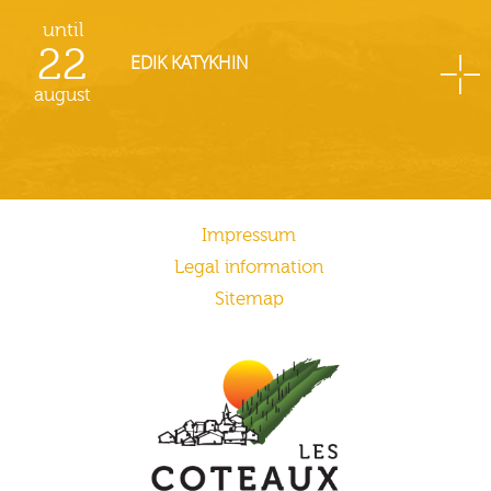
until
22
EDIK KATYKHIN
august
Impressum
Legal information
Sitemap