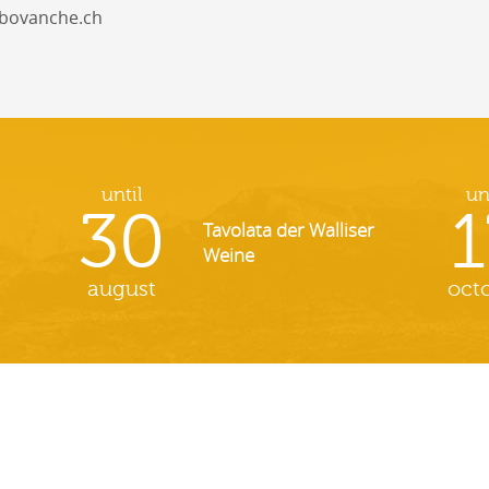
ebovanche.ch
until
un
30
1
Tavolata der Walliser
Weine
august
oct