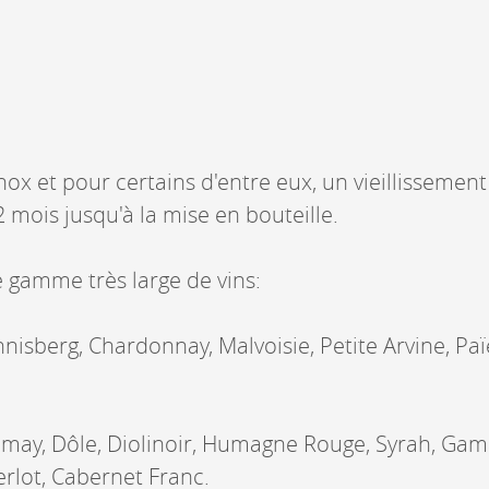
DERBORENCE
Présentation & vidéos
Géologie, faune et flore
nox et pour certains d'entre eux, un vieillissement
Randonnées
Histoire et légendes
mois jusqu'à la mise en bouteille.
A
Mayens et alpages
L
Hébergement
F
gamme très large de vins:
Accès
B
nisberg, Chardonnay, Malvoisie, Petite Arvine, Paï
amay, Dôle, Diolinoir, Humagne Rouge, Syrah, Gam
rlot, Cabernet Franc.