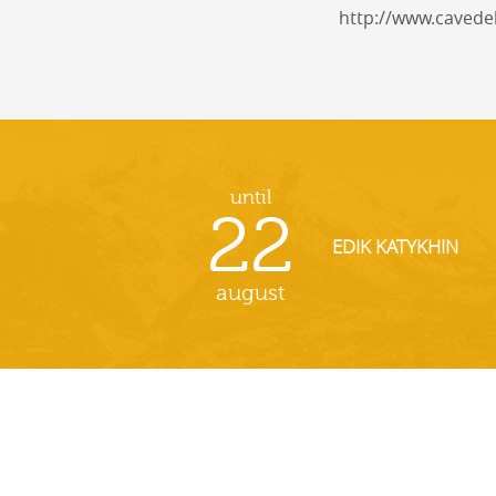
http://www.caved
until
22
EDIK KATYKHIN
august