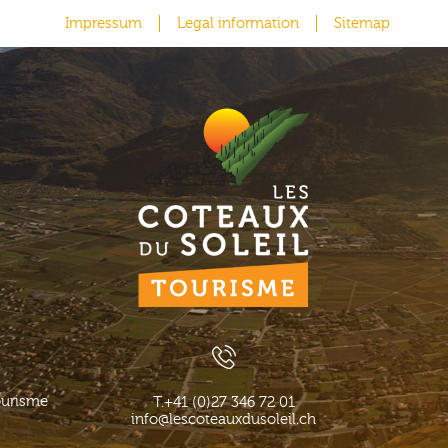
Impressum
Legal information
Sitemap
ourisme
T.
+41 (0)27 346 72 01
info@lescoteauxdusoleil.ch