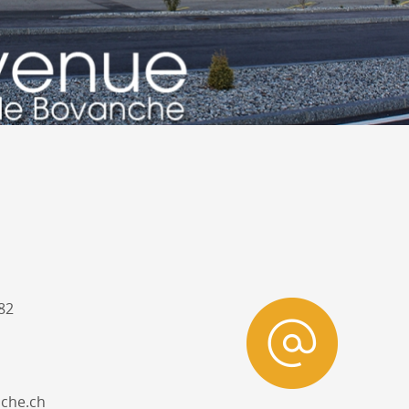
82
che.ch