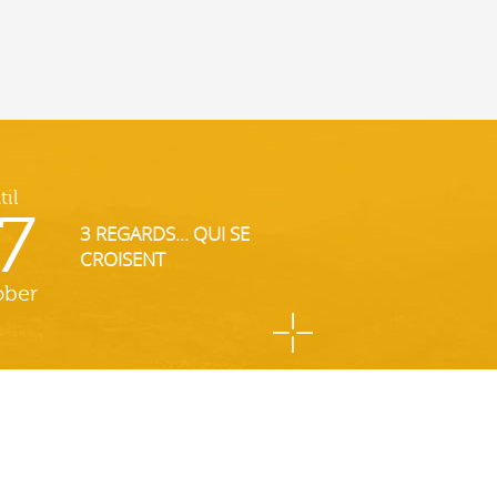
til
7
3 REGARDS... QUI SE
CROISENT
ober