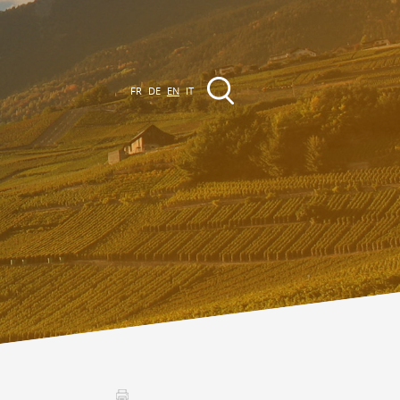
FR
DE
EN
IT
EVENTS
The region
Promenades
ll events
Club Vinum Montis
ctualités
oteaux du Soleil 2030
Assemblées générales & Statuts