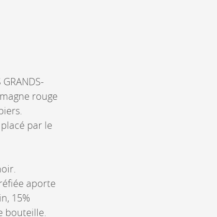
ES GRANDS-
Humagne rouge
iers.
placé par le
oir.
réfiée aporte
in, 15%
 bouteille.