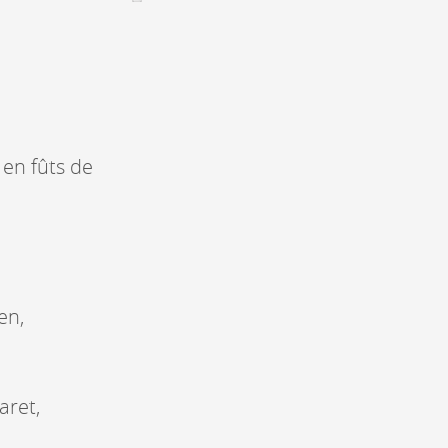
CONTACT &
NEWSLETTER
Contact
 en fûts de
Announce an event
nnoncer une nouvelle société
ire et/ou s'inscrire à la newsletter
igurer sur notre newsletter
oîtes à idées
en,
aret,