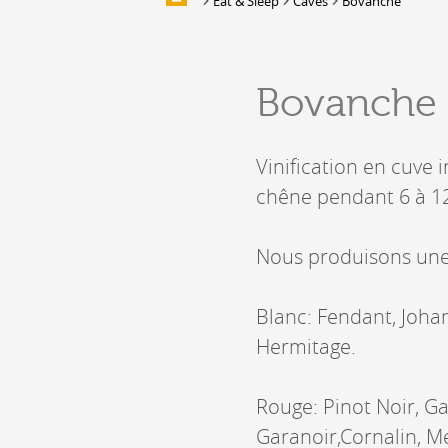
Eat & Sleep
Caves
Bovanche
Galleries of images
EAT & SLEEP
Bovanche
Accommodation
Location de salles et de couverts
Vinification en cuve i
Bars, Cafés, Restaurants &
Traiteurs
chêne pendant 6 à 12 
Caves
Caveaux de dégustation
Nous produisons une 
Blanc: Fendant, Johan
Hermitage.
Rouge: Pinot Noir, G
Garanoir,Cornalin, Me