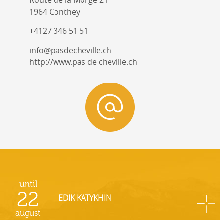
1964 Conthey
+4127 346 51 51
info@pasdecheville.ch
http://www.pas de cheville.ch
until
22
EDIK KATYKHIN
august