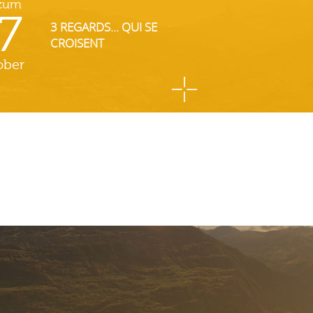
 zum
7
3 REGARDS... QUI SE
CROISENT
ober