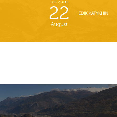
bis zum
22
EDIK KATYKHIN
August