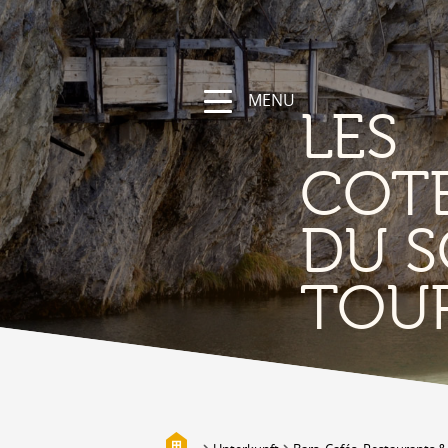
MENU
LES
COT
DU S
NATUR
TOU
Die Region
Wandern und Sportwege
Das Wallis mit Fahrrad und
Mountainbike
Gebirge
Die Suonen
Biotope