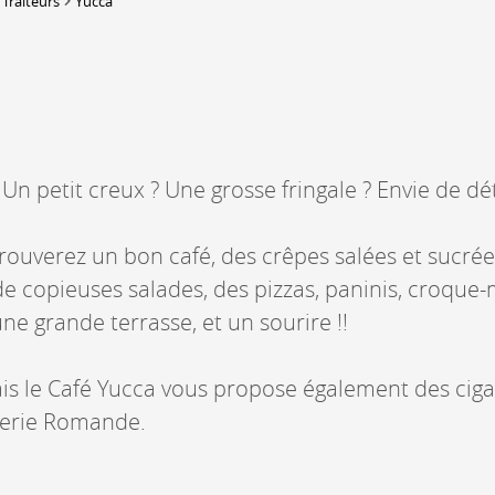
 Traiteurs
Yucca
DERBORENCE
Présentation & vidéos
Géologie, faune et flore
Randonnées
Un petit creux ? Une grosse fringale ? Envie de dé
Histoire et légendes
A
Mayens et alpages
L
Hébergement
rouverez un bon café, des crêpes salées et sucrée
F
Accès
B
e copieuses salades, des pizzas, paninis, croque
une grande terrasse, et un sourire !!
s le Café Yucca vous propose également des cigar
oterie Romande.