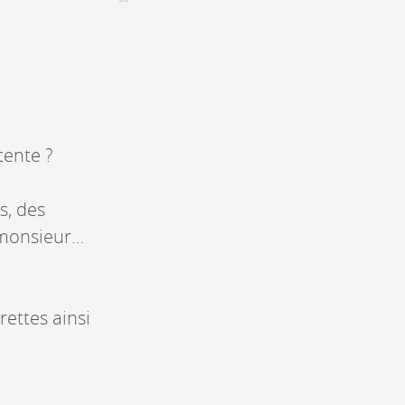
CONTACT &
NEWSLETTER
Kontakt
Eine Veranstaltung ankündigen
tente ?
nnoncer une nouvelle société
ire et/ou s'inscrire à la newsletter
s, des
igurer sur notre newsletter
oîtes à idées
-monsieur…
ettes ainsi