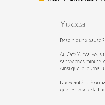
Unterkunft
Bars, Cafés, Restaurants &
Multimedia
UNTERKUNFT
Yucca
Unterbringung
Location de salles et de couverts
Bars, Cafés, Restaurants &
Besoin d’une pause ? 
Traiteurs
Caves
Caveaux de dégustation
Au Café Yucca, vous t
sandwiches minute, d
Ainsi que le journal, 
Nouveauté : désormai
que les jeux de la L