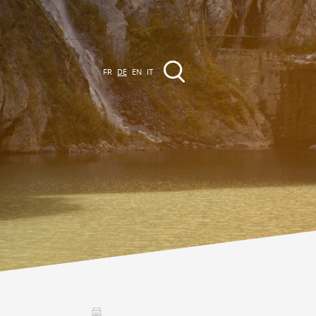
FR
DE
EN
IT
VERANSTALTUNGEN
Die Region
Promenades
lle Veranstaltungen
Club Vinum Montis
ctualités
oteaux du Soleil 2030
Assemblées générales & Statuts