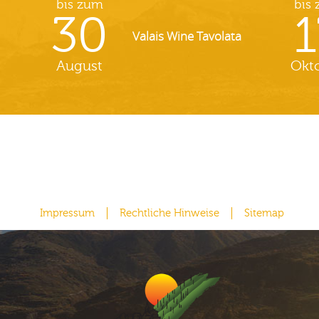
bis zum
bis
30
1
Valais Wine Tavolata
August
Okt
Impressum
Rechtliche Hinweise
Sitemap