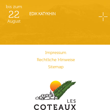
bis zum
22
EDIK KATYKHIN
August
Impressum
Rechtliche Hinweise
Sitemap