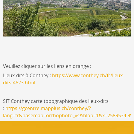
Veuillez cliquer sur les liens en orange :
Lieux-dits à Conthey :
https://www.conthey.ch/fr/lieux-
dits-4623.html
SIT Conthey carte topographique des lieux-dits
:
https://gcentre.mapplus.ch/conthey/?
lang=fr&basemap=orthophoto_vs&blop=1&x=2589534.990