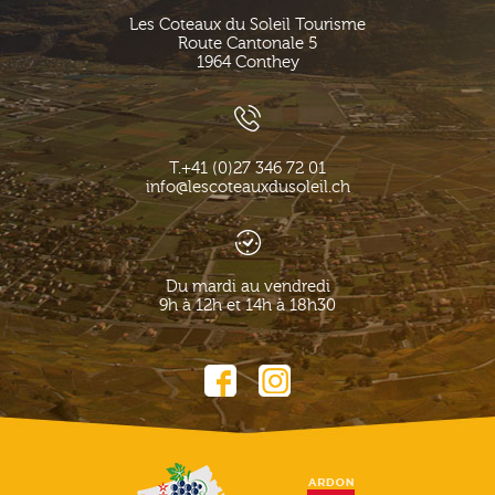
Les Coteaux du Soleil Tourisme
Route Cantonale 5
1964
Conthey
T.
+41 (0)27 346 72 01
info@lescoteauxdusoleil.ch
Du mardi au vendredi
9h à 12h et 14h à 18h30