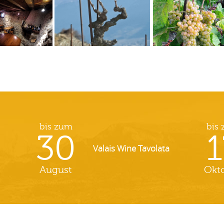
bis zum
bis
30
1
Valais Wine Tavolata
August
Okt