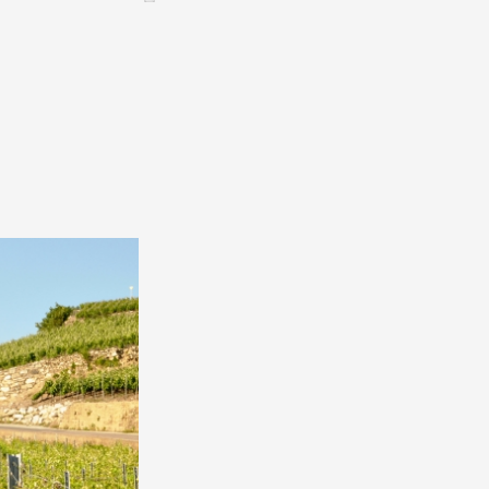
CONTACT &
NEWSLETTER
Kontakt
Eine Veranstaltung ankündigen
nnoncer une nouvelle société
ire et/ou s'inscrire à la newsletter
igurer sur notre newsletter
oîtes à idées