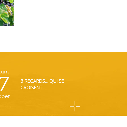
 zum
7
3 REGARDS... QUI SE
CROISENT
ober