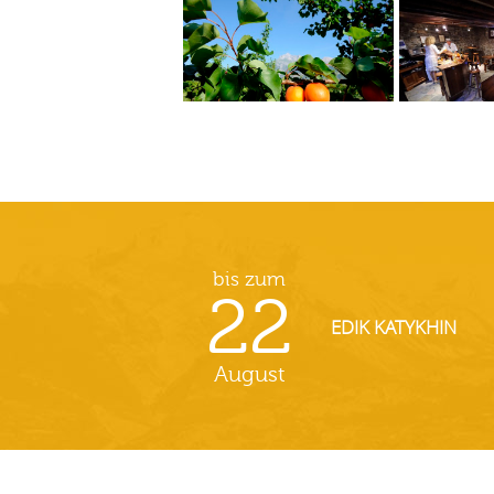
bis zum
22
EDIK KATYKHIN
August