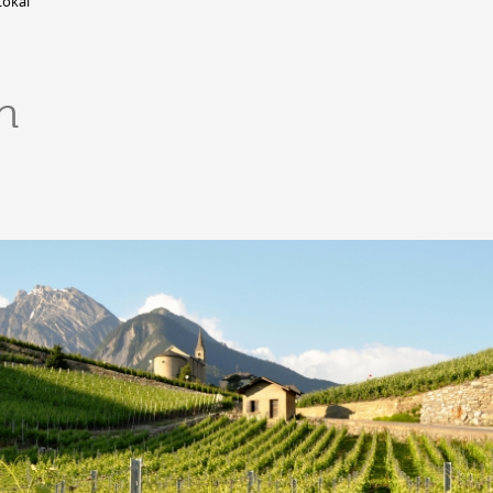
Lokal
DERBORENCE
n
Présentation & vidéos
Géologie, faune et flore
Randonnées
Histoire et légendes
A
Mayens et alpages
L
Hébergement
F
Accès
B