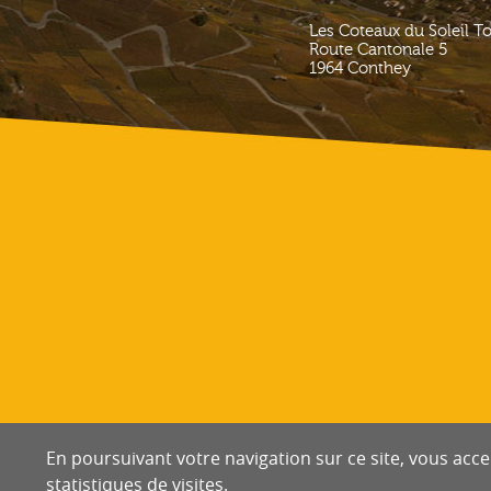
Les Coteaux du Soleil T
Route Cantonale 5
1964
Conthey
En poursuivant votre navigation sur ce site, vous accep
statistiques de visites.