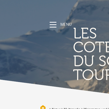
MENU
LES
COT
DU S
NATUR
TOU
Die Region
Wandern und Sportwege
Das Wallis mit Fahrrad und
Mountainbike
Gebirge
Die Suonen
Biotope