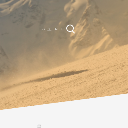
FR
DE
EN
IT
VERANSTALTUNGEN
Die Region
Promenades
lle Veranstaltungen
Club Vinum Montis
ctualités
oteaux du Soleil 2030
Assemblées générales & Statuts