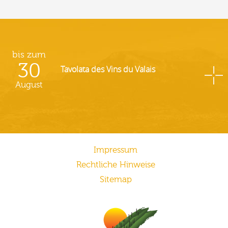
bis zum
30
Tavolata des Vins du Valais
August
Impressum
Rechtliche Hinweise
Sitemap