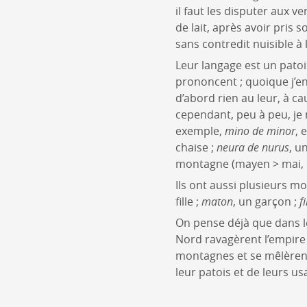
il faut les disputer aux v
de lait, après avoir pris 
sans contredit nuisible à 
Leur langage est un patoi
prononcent ; quoique j’en
d’abord rien au leur, à ca
cependant, peu à peu, je 
exemple,
mino de minor
, 
chaise ;
neura de nurus
, un
montagne (mayen > mai, m
Ils ont aussi plusieurs mot
fille ;
maton
, un garçon ;
f
On pense déjà que dans le
Nord ravagèrent l’empire 
montagnes et se mêlèrent
leur patois et de leurs us