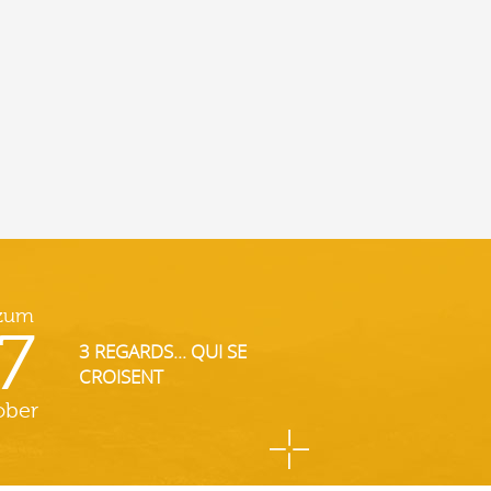
 zum
7
3 REGARDS... QUI SE
CROISENT
ober