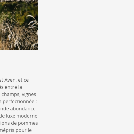
t Aven, et ce
és entre la
és, champs, vignes
n perfectionnée :
grande abondance
t de luxe moderne
tations de pommes
 mépris pour le