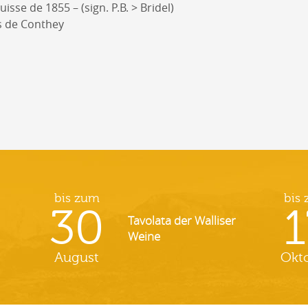
isse de 1855 – (sign. P.B. > Bridel)
es de Conthey
bis zum
bis
30
1
Tavolata der Walliser
Weine
August
Okt