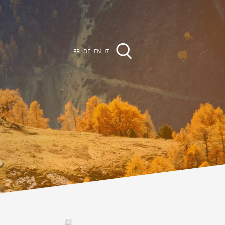
FR
DE
EN
IT
VERANSTALTUNGEN
Die Region
Promenades
lle Veranstaltungen
Club Vinum Montis
ctualités
oteaux du Soleil 2030
Assemblées générales & Statuts