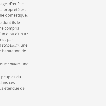
mage, d’œufs et
 malpropreté est
omie domestique.
 dont ils le
 ne compris
’un o ou d’un a :
ns : par
e scabellum
, une
ur habitation de
ique :
matta
, une
s peuples du
 dans ces
lus étendue de