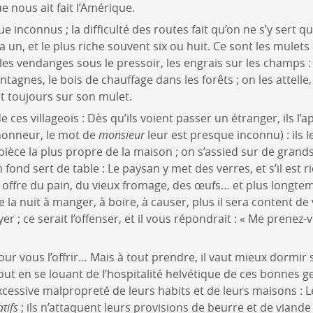
e nous ait fait l’Amérique.
 inconnus ; la difficulté des routes fait qu’on ne s’y sert qu
 un, et le plus riche souvent six ou huit. Ce sont les mulets
les vendanges sous le pressoir, les engrais sur les champs :
agnes, le bois de chauffage dans les forêts ; on les attelle,
est toujours sur son mulet.
de ces villageois : Dès qu’ils voient passer un étranger, ils l
d’honneur, le mot de
monsieur
leur est presque inconnu) : ils l
 pièce la plus propre de la maison ; on s’assied sur de grand
ond sert de table : Le paysan y met des verres, et s’il est r
us offre du pain, du vieux fromage, des œufs… et plus longte
de la nuit à manger, à boire, à causer, plus il sera content de v
yer ; ce serait l’offenser, et il vous répondrait : « Me prenez
our vous l’offrir… Mais à tout prendre, il vaut mieux dormir s
Tout en se louant de l’hospitalité helvétique de ces bonnes 
cessive malpropreté de leurs habits et de leurs maisons : 
atifs
; ils n’attaquent leurs provisions de beurre et de viand