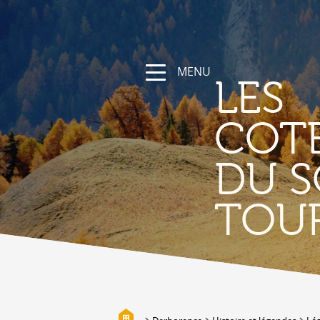
MENU
LES
COT
DU S
NATUR
TOU
Die Region
Wandern und Sportwege
Das Wallis mit Fahrrad und
Mountainbike
Gebirge
Die Suonen
Biotope