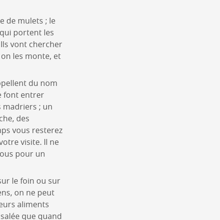
e de mulets ; le
 qui portent les
 Ils vont chercher
 on les monte, et
’appellent du nom
e font entrer
s madriers ; un
iche, des
mps vous resterez
otre visite. Il ne
-vous pour un
ur le foin ou sur
gens, on ne peut
Leurs aliments
e salée que quand