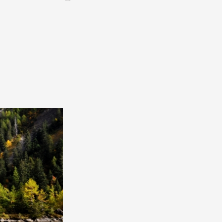
CONTACT &
NEWSLETTER
Kontakt
Eine Veranstaltung ankündigen
nnoncer une nouvelle société
ire et/ou s'inscrire à la newsletter
igurer sur notre newsletter
oîtes à idées