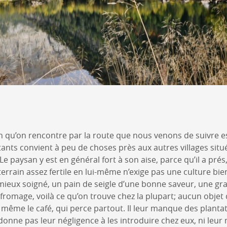
an qu’on rencontre par la route que nous venons de suivre es
itants convient à peu de choses près aux autres villages situ
n. Le paysan y est en général fort à son aise, parce qu’il a pr
terrain assez fertile en lui-même n’exige pas une culture bie
it mieux soigné, un pain de seigle d’une bonne saveur, une 
e fromage, voilà ce qu’on trouve chez la plupart; aucun obje
s même le café, qui perce partout. Il leur manque des plan
rdonne pas leur négligence à les introduire chez eux, ni leur