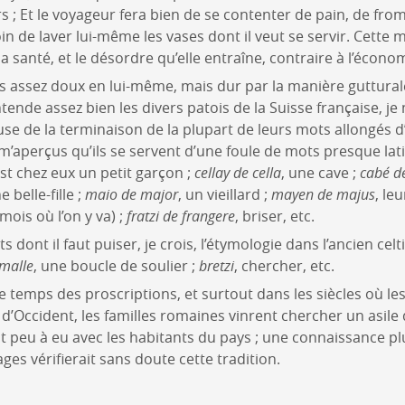
ers ; Et le voyageur fera bien de se contenter de pain, de fro
soin de laver lui-même les vases dont il veut se servir. Cette
la santé, et le désordre qu’elle entraîne, contraire à l’écon
s assez doux en lui-même, mais dur par la manière gutturale
tende assez bien les divers patois de la Suisse française, je
use de la terminaison de la plupart de leurs mots allongés d
m’aperçus qu’ils se servent d’une foule de mots presque lati
est chez eux un petit garçon ;
cellay de cella
, une cave ;
cabé d
e belle-fille ;
maio de major
, un vieillard ;
mayen de majus
, le
ois où l’on y va) ;
fratzi de frangere
, briser, etc.
s dont il faut puiser, je crois, l’étymologie dans l’ancien celt
imalle
, une boucle de soulier ;
bretzi
, chercher, etc.
 temps des proscriptions, et surtout dans les siècles où le
d’Occident, les familles romaines vinrent chercher un asile
 peu à eu avec les habitants du pays ; une connaissance p
ages vérifierait sans doute cette tradition.