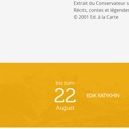
Extrait du Conservateur su
Récits, contes et légend
© 2001 Ed. à la Carte
bis zum
22
EDIK KATYKHIN
August