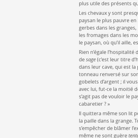
plus utile des présents qu
Les chevaux y sont presque
paysan le plus pauvre en a
gerbes dans les granges, 
les fromages dans les mont
le paysan, où qu’il aille, 
Rien n’égale l’hospitalité 
de
sage
(c’est leur titre 
dans leur cave, qui est la
tonneau renversé sur son f
gobelets d’argent ; il vo
avec lui, fut-ce la moitié 
s’agit pas de vouloir le pa
cabaretier ? »
Il quittera même son lit p
la paille dans la grange. 
s’empêcher de blâmer l’ex
même ne sont guère
tent