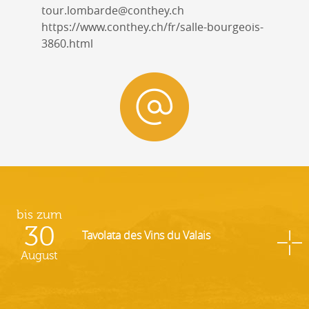
tour.lombarde@conthey.ch
https://www.conthey.ch/fr/salle-bourgeois-
3860.html
bis zum
30
Tavolata des Vins du Valais
August