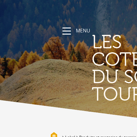
MENU
LES
COT
DU S
NATUR
TOU
Die Region
Wandern und Sportwege
Das Wallis mit Fahrrad und
Mountainbike
Gebirge
Die Suonen
Biotope