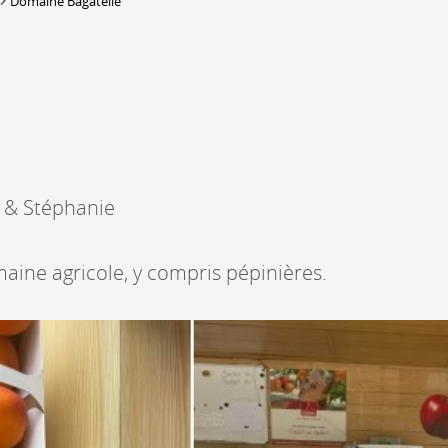
Domaine Bagatelle
DERBORENCE
Présentation & vidéos
Géologie, faune et flore
Randonnées
Histoire et légendes
A
 & Stéphanie
Mayens et alpages
L
Hébergement
F
Accès
B
aine agricole, y compris pépinières.