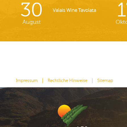
30
1
Valais Wine Tavolata
August
Okt
Impressum
Rechtliche Hinweise
Sitemap