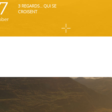
7
3 REGARDS... QUI SE
CROISENT
ober