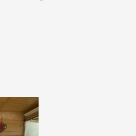
CONTACT &
NEWSLETTER
Kontakt
Eine Veranstaltung ankündigen
nnoncer une nouvelle société
ire et/ou s'inscrire à la newsletter
igurer sur notre newsletter
oîtes à idées