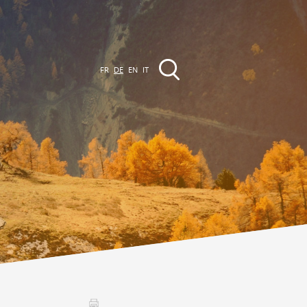
FR
DE
EN
IT
VERANSTALTUNGEN
Die Region
Promenades
lle Veranstaltungen
Club Vinum Montis
ctualités
oteaux du Soleil 2030
Assemblées générales & Statuts