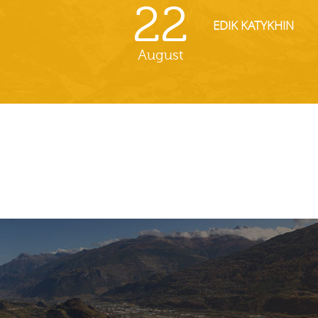
22
EDIK KATYKHIN
August