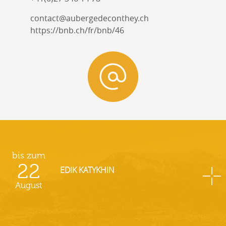
contact@aubergedeconthey.ch
https://bnb.ch/fr/bnb/46
bis zum
22
EDIK KATYKHIN
August