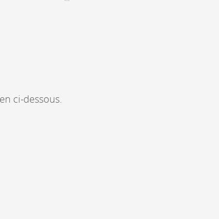
CONTACT &
NEWSLETTER
Kontakt
Eine Veranstaltung ankündigen
nnoncer une nouvelle société
ien ci-dessous.
ire et/ou s'inscrire à la newsletter
igurer sur notre newsletter
oîtes à idées