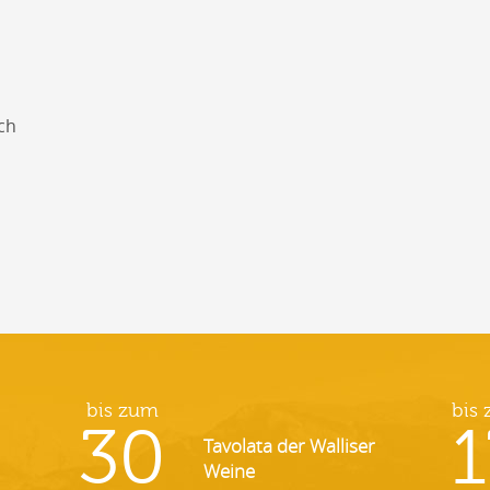
ch
bis zum
bis
30
1
Tavolata der Walliser
Weine