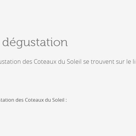
DERBORENCE
Présentation & vidéos
e dégustation
Géologie, faune et flore
Randonnées
Histoire et légendes
A
ustation des Coteaux du Soleil se trouvent sur le l
Mayens et alpages
L
Hébergement
F
Accès
B
tation des Coteaux du Soleil :