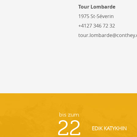
Tour Lombarde
1975 St-Séverin
+4127 346 72 32
tour.lombarde@conthey.
bis zum
22
EDIK KATYKHIN