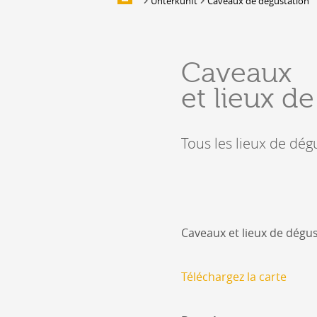
Unterkunft
Caveaux de dégustation
Multimedia
UNTERKUNFT
Caveaux
Unterbringung
et lieux d
Location de salles et de couverts
Bars, Cafés, Restaurants &
Traiteurs
Tous les lieux de dég
Caves
Caveaux de dégustation
Caveaux et lieux de dégus
Téléchargez la carte