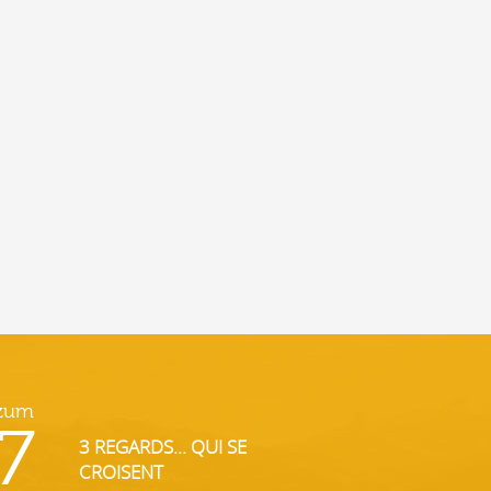
 zum
7
3 REGARDS... QUI SE
CROISENT