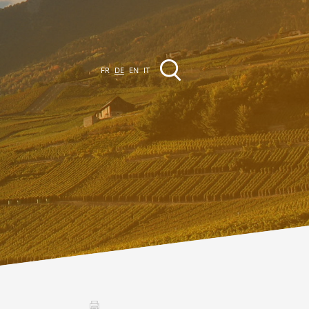
FR
DE
EN
IT
VERANSTALTUNGEN
Die Region
Promenades
lle Veranstaltungen
Club Vinum Montis
ctualités
oteaux du Soleil 2030
Assemblées générales & Statuts