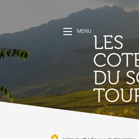
MENU
LES
COT
DU S
NATUR
TOU
Die Region
Wandern und Sportwege
Das Wallis mit Fahrrad und
Mountainbike
Gebirge
Die Suonen
Biotope