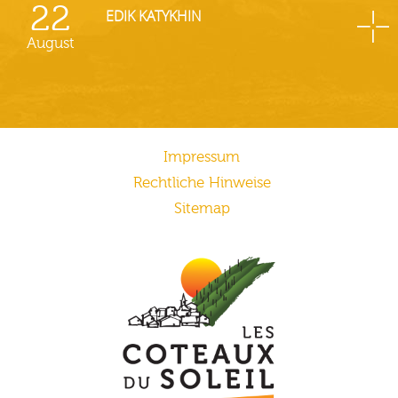
22
EDIK KATYKHIN
August
Impressum
Rechtliche Hinweise
Sitemap