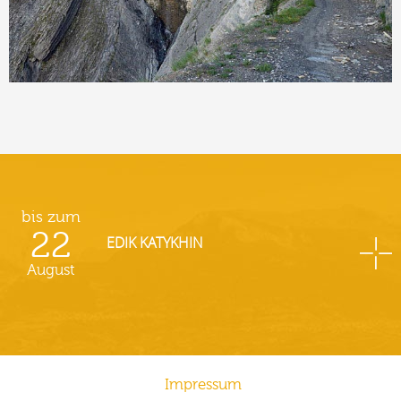
bis zum
22
EDIK KATYKHIN
August
Impressum