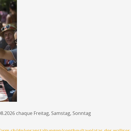
.08.2026 chaque Freitag, Samstag, Sonntag
arm.ch/de/veranstaltungen/conthey/tavolatas-der-wallise