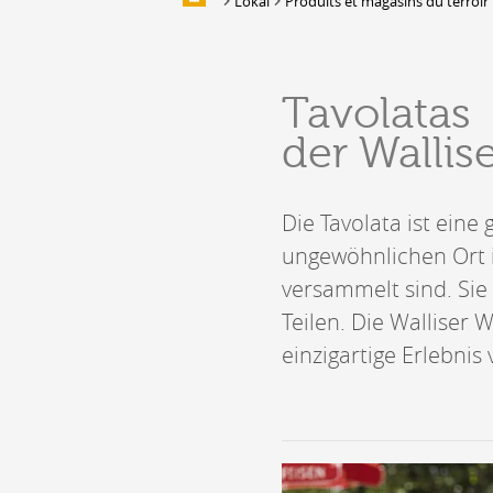
Lokal
Produits et magasins du terroir
Multimedia
UNTERKUNFT
Tavolatas
Unterbringung
der Wallis
Location de salles et de couverts
Bars, Cafés, Restaurants &
Traiteurs
Die Tavolata ist ein
Caves
Caveaux de dégustation
ungewöhnlichen Ort i
versammelt sind. Si
Teilen. Die Walliser 
einzigartige Erlebnis