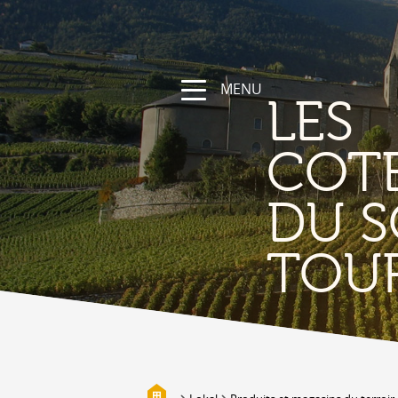
MENU
LES
COT
DU S
NATUR
TOU
Die Region
Wandern und Sportwege
Das Wallis mit Fahrrad und
Mountainbike
Gebirge
Die Suonen
Biotope