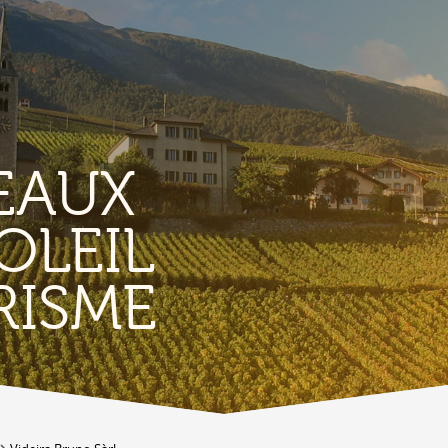
EAUX
OLEIL
LOKAL
RISME
Weingarten
Produits et magasins du terroir
Kern von Conthey
A
Die Kirchen
Vestiges gallo-romains d'Ardon
A
Alte Bauwerke
C
Lieux-dits à Conthey