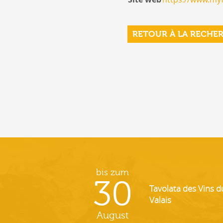
RETOUR À LA RECHE
bis zum
30
Tavolata des Vins d
Valais
August