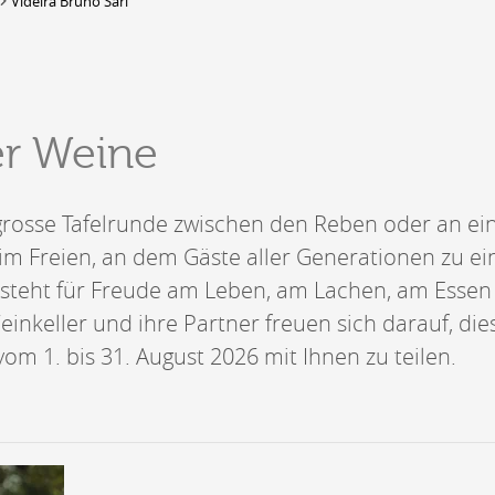
Videira Bruno Sàrl
DERBORENCE
Présentation & vidéos
er Weine
Géologie, faune et flore
Randonnées
Histoire et légendes
A
e grosse Tafelrunde zwischen den Reben oder an e
Mayens et alpages
L
Hébergement
m Freien, an dem Gäste aller Generationen zu ei
F
Accès
B
e steht für Freude am Leben, am Lachen, am Esse
Weinkeller und ihre Partner freuen sich darauf, die
 vom 1. bis 31. August 2026 mit Ihnen zu teilen.