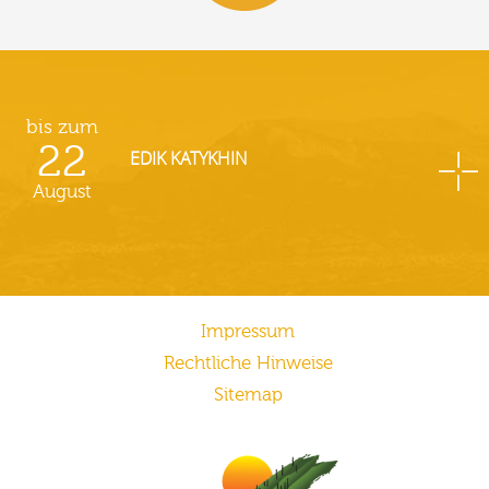
bis zum
22
EDIK KATYKHIN
August
Impressum
Rechtliche Hinweise
Sitemap