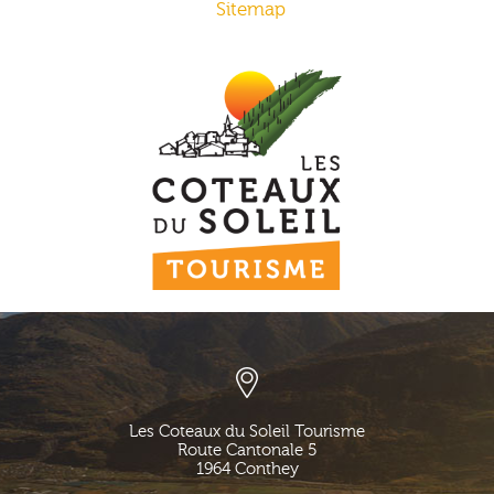
Sitemap
Les Coteaux du Soleil Tourisme
Route Cantonale 5
1964
Conthey