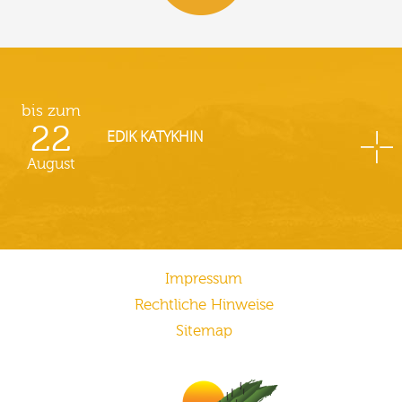
bis zum
22
EDIK KATYKHIN
August
Impressum
Rechtliche Hinweise
Sitemap