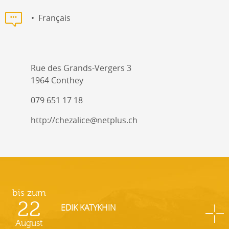
Français
Rue des Grands-Vergers 3
1964 Conthey
079 651 17 18
http://chezalice@netplus.ch
bis zum
22
EDIK KATYKHIN
August