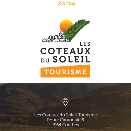
Sitemap
Les Coteaux du Soleil Tourisme
Route Cantonale 5
1964
Conthey