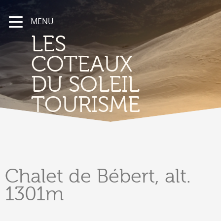
MENU
LES
COTEAUX
DU SOLEIL
TOURISME
Chalet
de Bébert, alt.
1301m