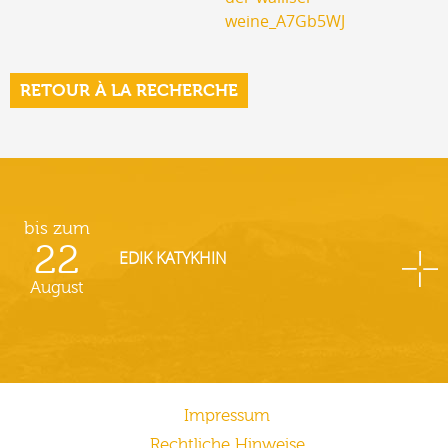
weine_A7Gb5WJ
RETOUR À LA RECHERCHE
bis zum
22
EDIK KATYKHIN
August
Impressum
Rechtliche Hinweise