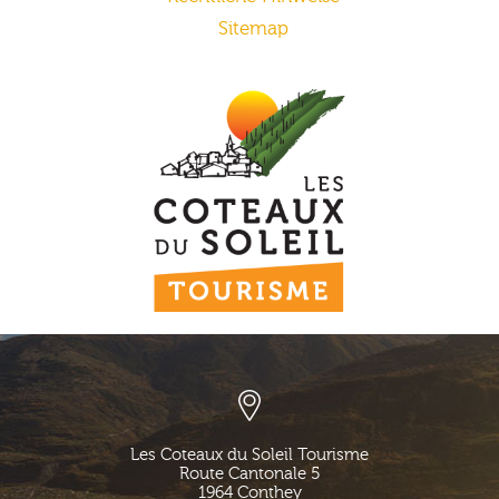
Sitemap
Les Coteaux du Soleil Tourisme
Route Cantonale 5
1964
Conthey