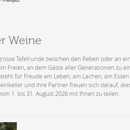
 - Premploz
DERBORENCE
Présentation & vidéos
er Weine
Géologie, faune et flore
Randonnées
Histoire et légendes
A
e grosse Tafelrunde zwischen den Reben oder an e
Mayens et alpages
L
Hébergement
m Freien, an dem Gäste aller Generationen zu ei
F
Accès
B
e steht für Freude am Leben, am Lachen, am Esse
Weinkeller und ihre Partner freuen sich darauf, die
 vom 1. bis 31. August 2026 mit Ihnen zu teilen.