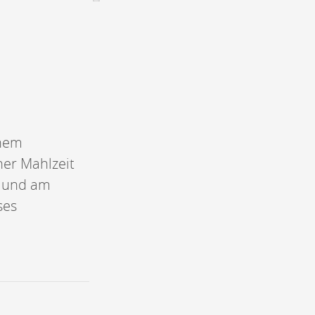
CONTACT &
NEWSLETTER
Kontakt
Eine Veranstaltung ankündigen
nnoncer une nouvelle société
inem
ire et/ou s'inscrire à la newsletter
ner Mahlzeit
igurer sur notre newsletter
oîtes à idées
n und am
ses