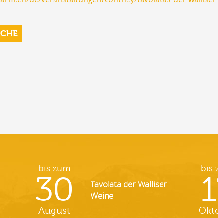
RCHE
bis zum
bis
30
1
Tavolata der Walliser
Weine
August
Okt