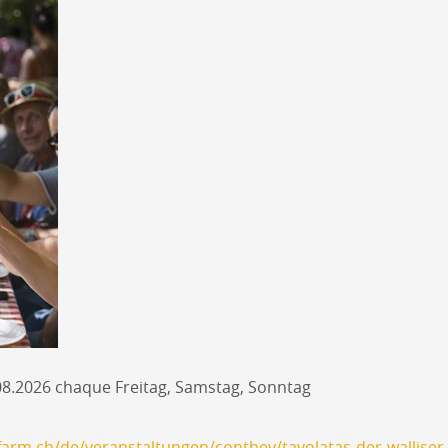
.08.2026 chaque Freitag, Samstag, Sonntag
arm.ch/de/veranstaltungen/conthey/tavolatas-der-wallise