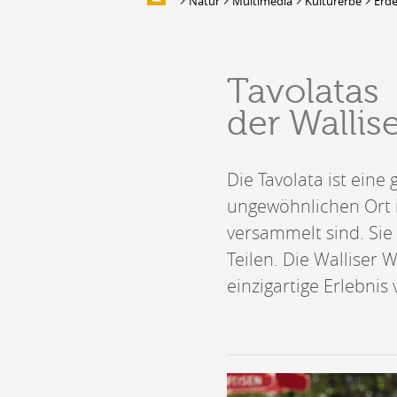
Natur
Multimedia
Kulturerbe
Erde
Multimedia
UNTERKUNFT
Tavolatas
Unterbringung
der Wallis
Location de salles et de couverts
Bars, Cafés, Restaurants &
Traiteurs
Die Tavolata ist ein
Caves
Caveaux de dégustation
ungewöhnlichen Ort i
versammelt sind. Si
Teilen. Die Walliser 
einzigartige Erlebnis