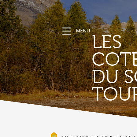
MENU
LES
COT
DU S
NATUR
TOU
Die Region
Wandern und Sportwege
Das Wallis mit Fahrrad und
Mountainbike
Gebirge
Die Suonen
Biotope