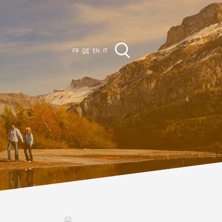
FR
DE
EN
IT
VERANSTALTUNGEN
Die Region
Promenades
lle Veranstaltungen
Club Vinum Montis
ctualités
oteaux du Soleil 2030
Assemblées générales & Statuts