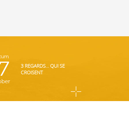
 zum
7
3 REGARDS... QUI SE
CROISENT
ober