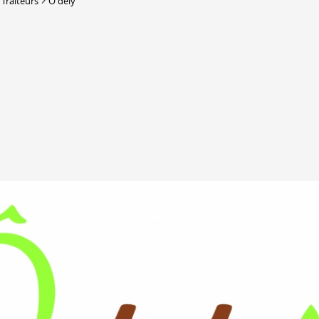
 Traiteurs
Ô dely
DERBORENCE
Présentation & vidéos
Géologie, faune et flore
Randonnées
Histoire et légendes
A
Mayens et alpages
L
Hébergement
F
Accès
B