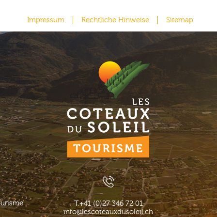
Impressum
Rechtliche Hinweise
Sitemap
ourisme
T.
+41 (0)27 346 72 01
info@lescoteauxdusoleil.ch