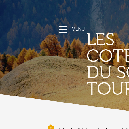
MENU
LES
COT
DU S
NATUR
TOU
Die Region
Wandern und Sportwege
Das Wallis mit Fahrrad und
Mountainbike
Gebirge
Die Suonen
Biotope