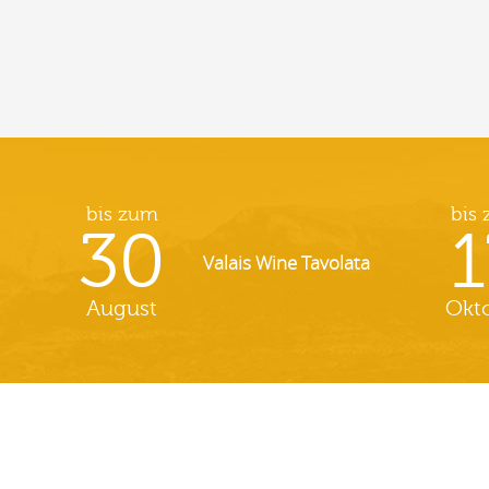
bis zum
bis
30
1
Valais Wine Tavolata
August
Okt