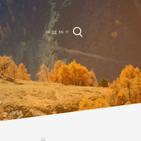
FR
DE
EN
IT
VERANSTALTUNGEN
Die Region
Promenades
lle Veranstaltungen
Club Vinum Montis
ctualités
oteaux du Soleil 2030
Assemblées générales & Statuts