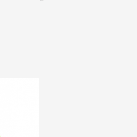
CONTACT &
NEWSLETTER
Kontakt
Eine Veranstaltung ankündigen
nnoncer une nouvelle société
ire et/ou s'inscrire à la newsletter
igurer sur notre newsletter
oîtes à idées