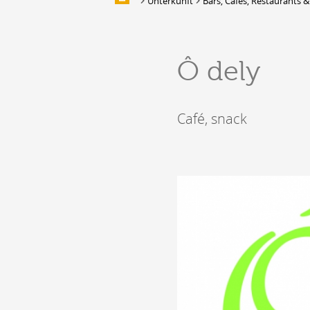
Unterkunft
Bars, Cafés, Restaurants &
Multimedia
UNTERKUNFT
Ô dely
Unterbringung
Location de salles et de couverts
Bars, Cafés, Restaurants &
Café, snack
Traiteurs
Caves
Caveaux de dégustation