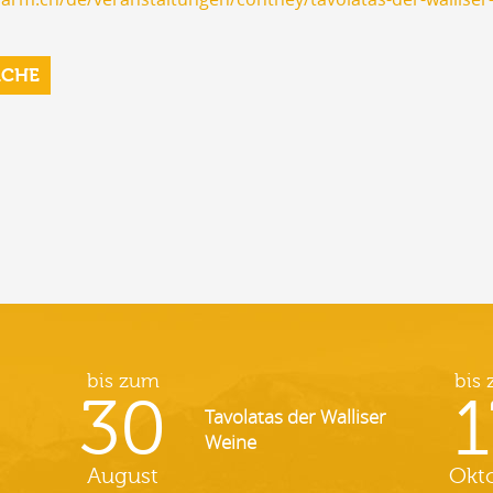
RCHE
bis zum
bis
30
1
Tavolatas der Walliser
Weine
August
Okt