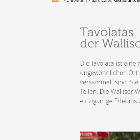
Unterkunft
Bars, Cafés, Restaurants &
Multimedia
UNTERKUNFT
Tavolatas
Unterbringung
der Wallis
Location de salles et de couverts
Bars, Cafés, Restaurants &
Traiteurs
Die Tavolata ist ein
Caves
Caveaux de dégustation
ungewöhnlichen Ort i
versammelt sind. Si
Teilen. Die Walliser 
einzigartige Erlebnis