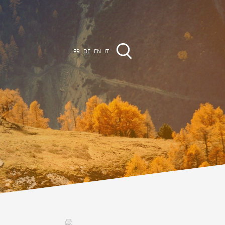
FR
DE
EN
IT
VERANSTALTUNGEN
Die Region
Promenades
lle Veranstaltungen
Club Vinum Montis
ctualités
oteaux du Soleil 2030
Assemblées générales & Statuts