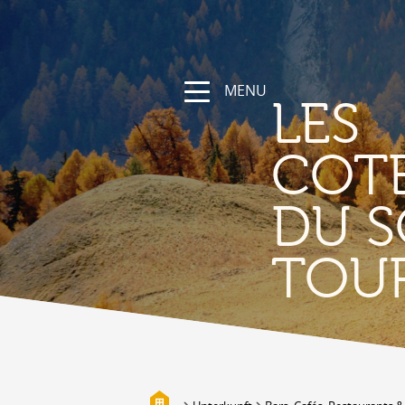
MENU
LES
COT
DU S
NATUR
TOU
Die Region
Wandern und Sportwege
Das Wallis mit Fahrrad und
Mountainbike
Gebirge
Die Suonen
Biotope