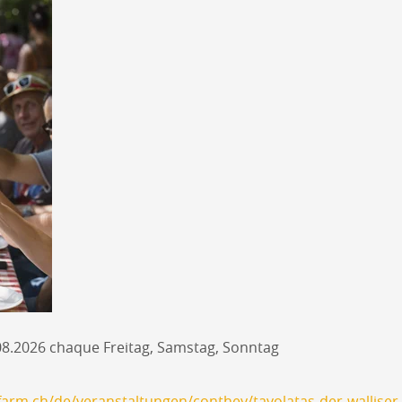
.08.2026 chaque Freitag, Samstag, Sonntag
arm.ch/de/veranstaltungen/conthey/tavolatas-der-wallise