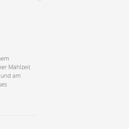
CONTACT &
NEWSLETTER
Kontakt
Eine Veranstaltung ankündigen
nnoncer une nouvelle société
inem
ire et/ou s'inscrire à la newsletter
ner Mahlzeit
igurer sur notre newsletter
oîtes à idées
n und am
ses