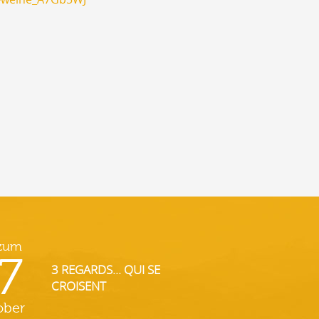
 zum
7
3 REGARDS... QUI SE
CROISENT
ober