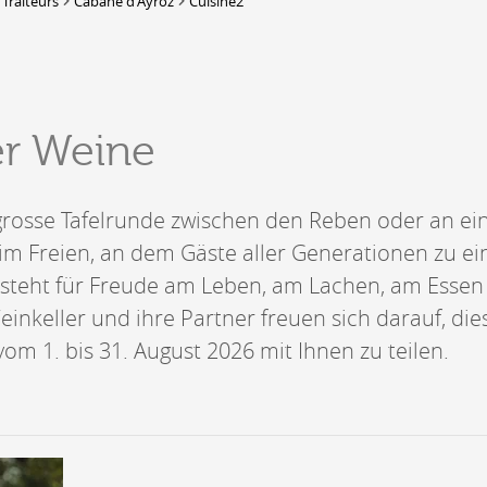
 Traiteurs
Cabane d'Ayroz
Cuisine2
DERBORENCE
Présentation & vidéos
er Weine
Géologie, faune et flore
Randonnées
Histoire et légendes
A
e grosse Tafelrunde zwischen den Reben oder an e
Mayens et alpages
L
Hébergement
m Freien, an dem Gäste aller Generationen zu ei
F
Accès
B
e steht für Freude am Leben, am Lachen, am Esse
Weinkeller und ihre Partner freuen sich darauf, die
 vom 1. bis 31. August 2026 mit Ihnen zu teilen.