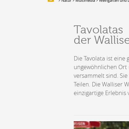
Natur
Multimedia
Weingarten und 
Multimedia
UNTERKUNFT
Tavolatas
Unterbringung
der Wallis
Location de salles et de couverts
Bars, Cafés, Restaurants &
Traiteurs
Die Tavolata ist ein
Caves
Caveaux de dégustation
ungewöhnlichen Ort i
versammelt sind. Si
Teilen. Die Walliser 
einzigartige Erlebnis