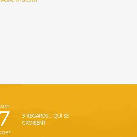
 zum
7
3 REGARDS... QUI SE
CROISENT
ober