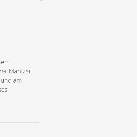
CONTACT &
NEWSLETTER
Kontakt
Eine Veranstaltung ankündigen
nnoncer une nouvelle société
inem
ire et/ou s'inscrire à la newsletter
ner Mahlzeit
igurer sur notre newsletter
oîtes à idées
n und am
ses