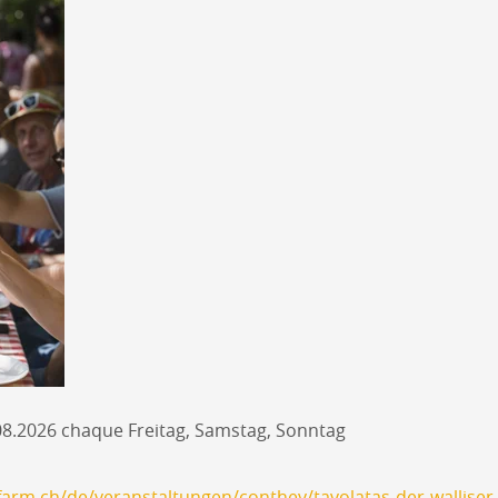
.08.2026 chaque Freitag, Samstag, Sonntag
arm.ch/de/veranstaltungen/conthey/tavolatas-der-wallise