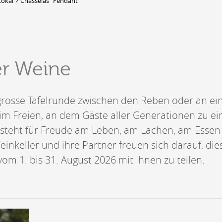
Lokal
Chasselas "Fendant"
DERBORENCE
Présentation & vidéos
er Weine
Géologie, faune et flore
Randonnées
Histoire et légendes
A
e grosse Tafelrunde zwischen den Reben oder an e
Mayens et alpages
L
Hébergement
m Freien, an dem Gäste aller Generationen zu ei
F
Accès
B
e steht für Freude am Leben, am Lachen, am Esse
Weinkeller und ihre Partner freuen sich darauf, die
 vom 1. bis 31. August 2026 mit Ihnen zu teilen.