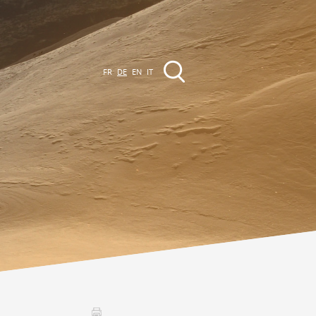
FR
DE
EN
IT
VERANSTALTUNGEN
Die Region
Promenades
lle Veranstaltungen
Club Vinum Montis
ctualités
oteaux du Soleil 2030
Assemblées générales & Statuts