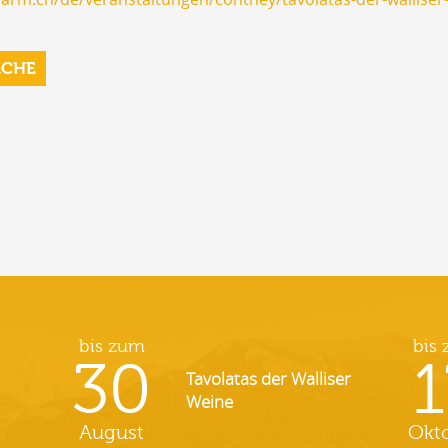
RCHE
bis zum
bis
30
1
Tavolatas der Walliser
Weine
August
Okt