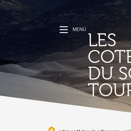
MENU
LES
COT
DU S
NATUR
TOU
Die Region
Wandern und Sportwege
Das Wallis mit Fahrrad und
Mountainbike
Gebirge
Die Suonen
Biotope