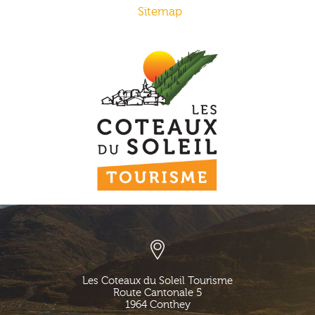
Sitemap
Les Coteaux du Soleil Tourisme
Route Cantonale 5
1964
Conthey