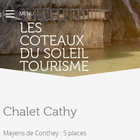
MENU
LES
COTEAUX
DU SOLEIL
TOURISME
Chalet
Cathy
Mayens de Conthey : 5 places