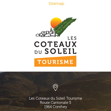
Sitemap
Les Coteaux du Soleil Tourisme
Route Cantonale 5
1964
Conthey