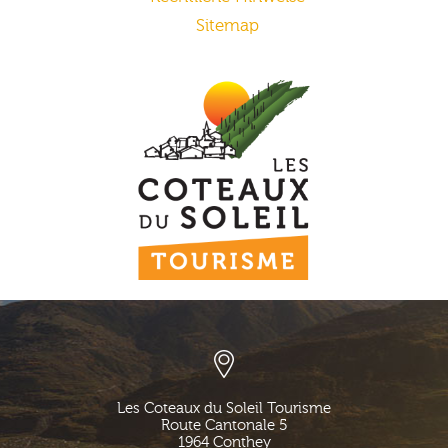
Sitemap
Les Coteaux du Soleil Tourisme
Route Cantonale 5
1964
Conthey