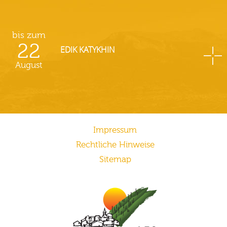
bis zum
22
EDIK KATYKHIN
August
Impressum
Rechtliche Hinweise
Sitemap