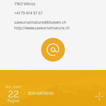
1963 Vétroz
+4179 414 97 67
saveursetnature@bluewin.ch
http://www.saveursetnature.ch
bis zum
22
EDIK KATYKHIN
August