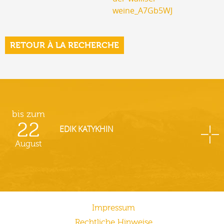
weine_A7Gb5WJ
RETOUR À LA RECHERCHE
bis zum
22
EDIK KATYKHIN
August
Impressum
Rechtliche Hinweise