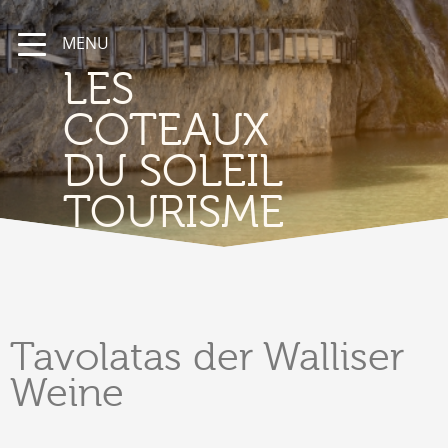
MENU
LES
COTEAUX
DU SOLEIL
TOURISME
Tavolatas
der Walliser
Weine