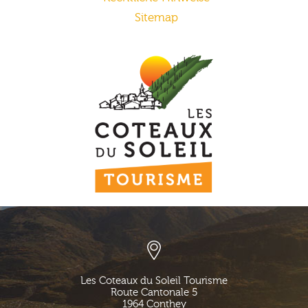
Sitemap
Les Coteaux du Soleil Tourisme
Route Cantonale 5
1964
Conthey