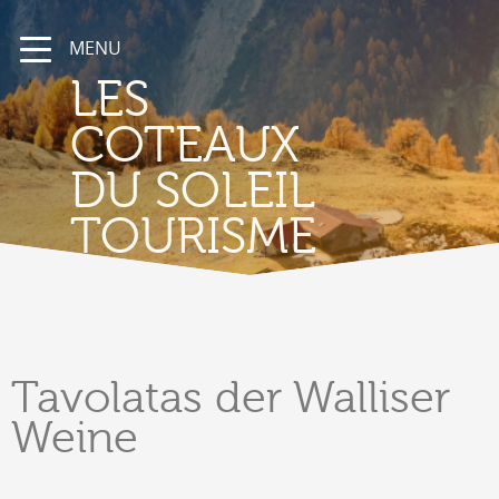
MENU
LES
COTEAUX
DU SOLEIL
TOURISME
Tavolatas
der Walliser
Weine