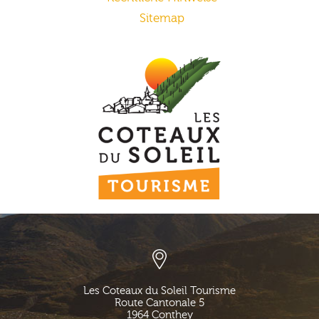
Sitemap
Les Coteaux du Soleil Tourisme
Route Cantonale 5
1964
Conthey