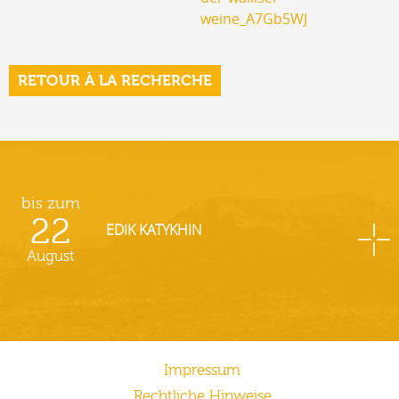
weine_A7Gb5WJ
RETOUR À LA RECHERCHE
bis zum
22
EDIK KATYKHIN
August
Impressum
Rechtliche Hinweise