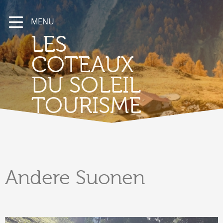
MENU
LES
COTEAUX
DU SOLEIL
TOURISME
Andere
Suonen