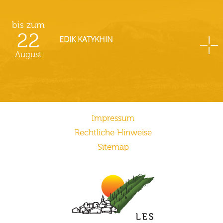
bis zum
22
EDIK KATYKHIN
August
Impressum
Rechtliche Hinweise
Sitemap