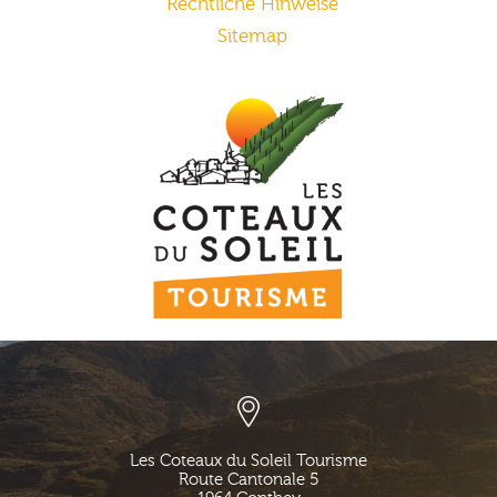
Rechtliche Hinweise
Sitemap
Les Coteaux du Soleil Tourisme
Route Cantonale 5