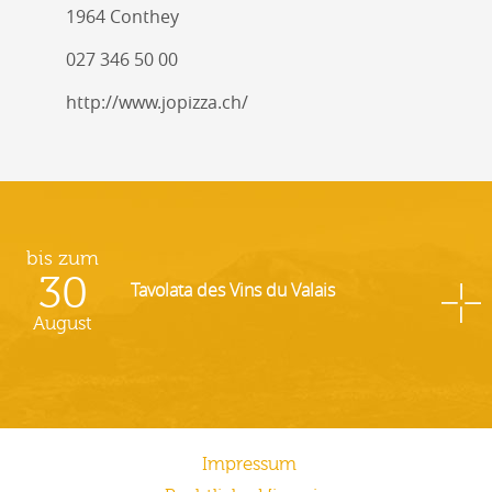
1964 Conthey
027 346 50 00
http://www.jopizza.ch/
bis zum
30
Tavolata des Vins du Valais
August
Impressum